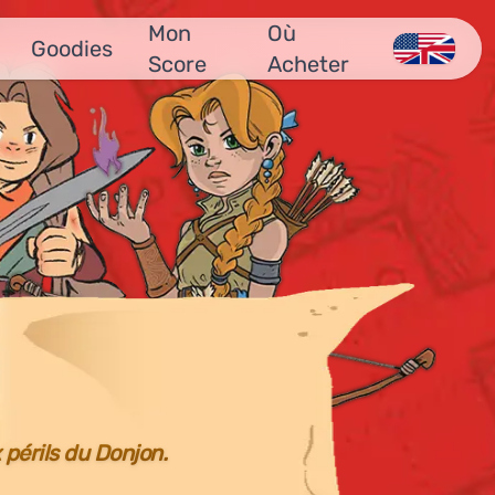
Mon
Où
Goodies
Language EN
Score
Acheter
périls du Donjon.